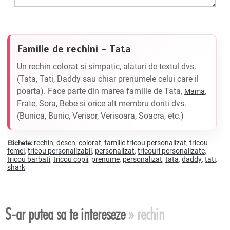
Familie de rechini - Tata
Un rechin colorat si simpatic, alaturi de textul dvs.
(Tata, Tati, Daddy sau chiar prenumele celui care il
poarta). Face parte din marea familie de Tata,
,
Mama
Frate, Sora, Bebe si orice alt membru doriti dvs.
(Bunica, Bunic, Verisor, Verisoara, Soacra, etc.)
rechin
desen
colorat
familie tricou personalizat
tricou
Etichete:
,
,
,
,
femei
tricou personalizabil
personalizat
tricouri personalizate
,
,
,
,
tricou barbati
tricou copii
prenume
personalizat
tata
daddy
tati
,
,
,
,
,
,
,
shark
S-ar putea sa te intereseze
» rechin