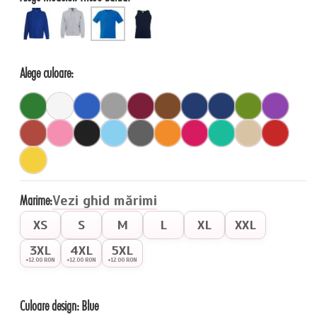
Alege culoare:
Marime:
Vezi ghid mărimi
XS
S
M
L
XL
XXL
3XL
4XL
5XL
+12.00 RON
+12.00 RON
+12.00 RON
Culoare design:
Blue