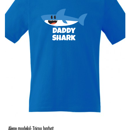
Daddy
Shark
Alege modelul:
Tricou barbat