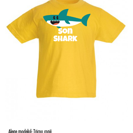
Son
Shark
Alege modelul:
Tricou copii