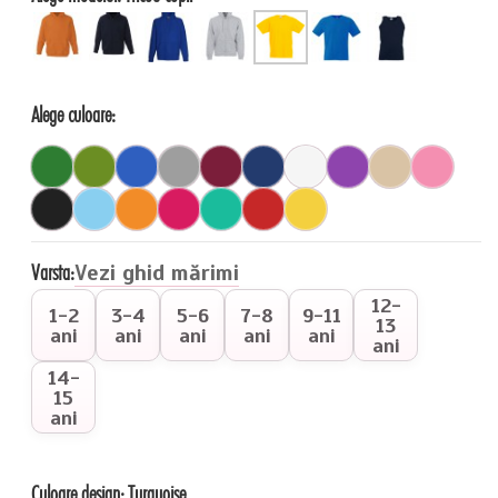
Alege culoare:
Varsta:
Vezi ghid mărimi
12-
1-2
3-4
5-6
7-8
9-11
13
ani
ani
ani
ani
ani
ani
14-
15
ani
Culoare design:
Turquoise