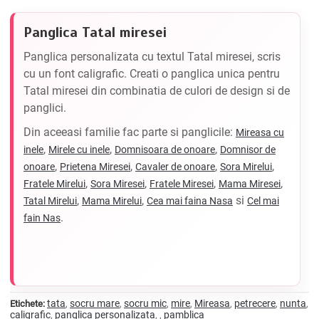
Panglica Tatal miresei
Panglica personalizata cu textul Tatal miresei, scris
cu un font caligrafic. Creati o panglica unica pentru
Tatal miresei din combinatia de culori de design si de
panglici.
Din aceeasi familie fac parte si panglicile:
Mireasa cu
,
,
,
inele
Mirele cu inele
Domnisoara de onoare
Domnisor de
,
,
,
,
onoare
Prietena Miresei
Cavaler de onoare
Sora Mirelui
,
,
,
,
Fratele Mirelui
Sora Miresei
Fratele Miresei
Mama Miresei
,
,
si
Tatal Mirelui
Mama Mirelui
Cea mai faina Nasa
Cel mai
.
fain Nas
tata
socru mare
socru mic
mire
Mireasa
petrecere
nunta
Etichete:
,
,
,
,
,
,
,
caligrafic
panglica personalizata
pamblica
,
,
,