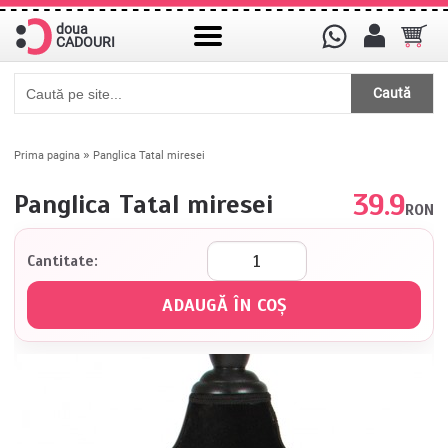
doua
CADOURI
Caută
»
Prima pagina
Panglica Tatal miresei
39.9
Panglica Tatal miresei
RON
Cantitate: