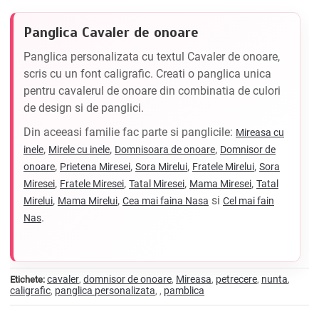
Panglica Cavaler de onoare
Panglica personalizata cu textul Cavaler de onoare,
scris cu un font caligrafic. Creati o panglica unica
pentru cavalerul de onoare din combinatia de culori
de design si de panglici.
Din aceeasi familie fac parte si panglicile:
Mireasa cu
,
,
,
inele
Mirele cu inele
Domnisoara de onoare
Domnisor de
,
,
,
,
onoare
Prietena Miresei
Sora Mirelui
Fratele Mirelui
Sora
,
,
,
,
Miresei
Fratele Miresei
Tatal Miresei
Mama Miresei
Tatal
,
,
si
Mirelui
Mama Mirelui
Cea mai faina Nasa
Cel mai fain
.
Nas
cavaler
domnisor de onoare
Mireasa
petrecere
nunta
Etichete:
,
,
,
,
,
caligrafic
panglica personalizata
pamblica
,
,
,