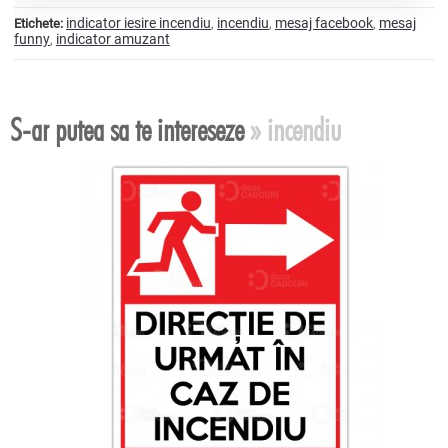
indicator iesire incendiu
incendiu
mesaj facebook
mesaj
Etichete:
,
,
,
funny
indicator amuzant
,
S-ar putea sa te intereseze
» incendiu