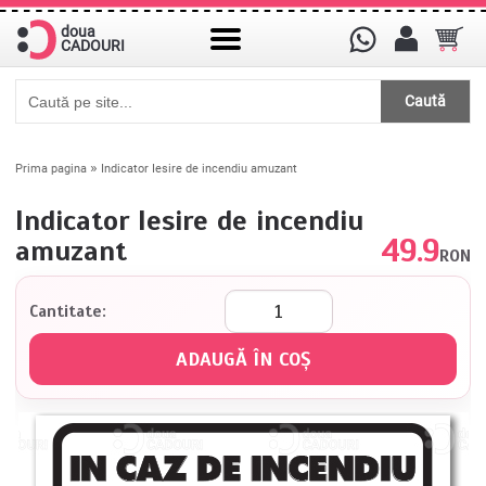
doua
CADOURI
Caută
»
Prima pagina
Indicator Iesire de incendiu amuzant
Indicator Iesire de incendiu
49.9
amuzant
RON
Cantitate: