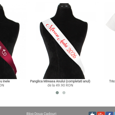
u inele
Panglica Mireasa Anului (completati anul)
Tri
RON
de la 49.90 RON
Blog Doua Cadouri