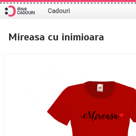
doua
Cadouri
CADOURI
Mireasa cu inimioara