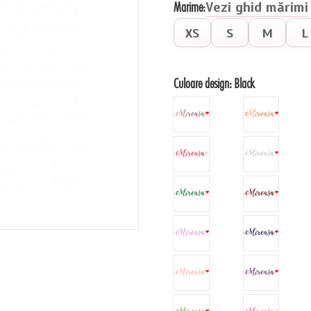
Marime:
Vezi ghid mărimi
XS
S
M
L
Culoare design:
Black