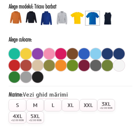
Alege modelul:
Tricou barbat
Alege culoare:
Marime:
Vezi ghid mărimi
3XL
S
M
L
XL
XXL
+12.00 RON
4XL
5XL
+12.00 RON
+12.00 RON