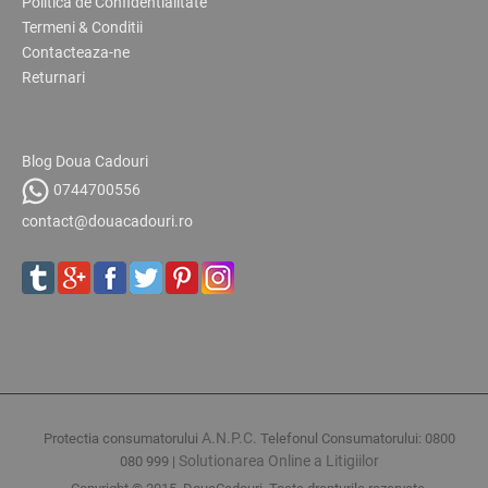
Politica de Confidentialitate
Termeni & Conditii
Contacteaza-ne
Returnari
Blog Doua Cadouri
0744700556
contact@douacadouri.ro
A.N.P.C.
Protectia consumatorului
Telefonul Consumatorului: 0800
Solutionarea Online a Litigiilor
080 999 |