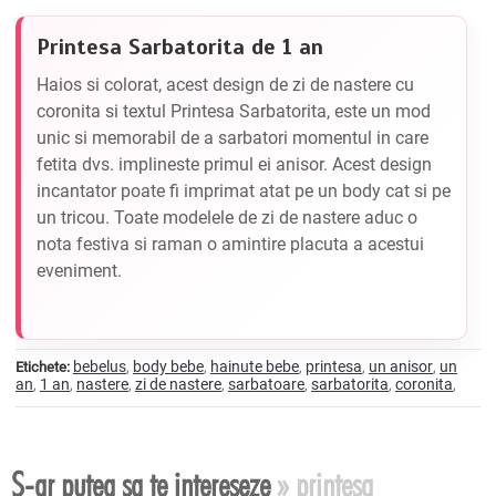
Printesa Sarbatorita de 1 an
Haios si colorat, acest design de zi de nastere cu
coronita si textul Printesa Sarbatorita, este un mod
unic si memorabil de a sarbatori momentul in care
fetita dvs. implineste primul ei anisor. Acest design
incantator poate fi imprimat atat pe un body cat si pe
un tricou. Toate modelele de zi de nastere aduc o
nota festiva si raman o amintire placuta a acestui
eveniment.
bebelus
body bebe
hainute bebe
printesa
un anisor
un
Etichete:
,
,
,
,
,
an
1 an
nastere
zi de nastere
sarbatoare
sarbatorita
coronita
,
,
,
,
,
,
,
S-ar putea sa te intereseze
» printesa