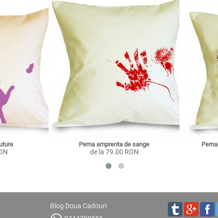
luture
Perna amprenta de sange
Perna 
RON
de la 79.00 RON
Blog Doua Cadouri