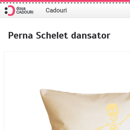
doua
Cadouri
CADOURI
Perna Schelet dansator