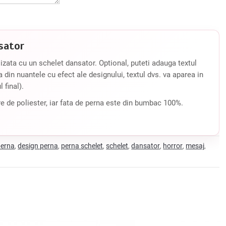
sator
zata cu un schelet dansator. Optional, puteti adauga textul
a din nuantele cu efect ale designului, textul dvs. va aparea in
 final).
e de poliester, iar fata de perna este din bumbac 100%.
perna
design perna
perna schelet
schelet
dansator
horror
mesaj
,
,
,
,
,
,
,