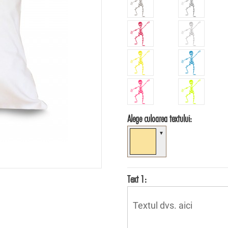
Alege culoarea textului:
▼
Text 1: