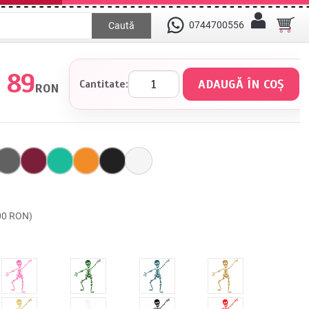
0744700556
Caută
89
Cantitate:
RON
.00 RON)