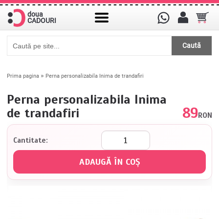
doua
CADOURI
Caută
»
Prima pagina
Perna personalizabila Inima de trandafiri
Perna personalizabila Inima
89
de trandafiri
RON
Cantitate: