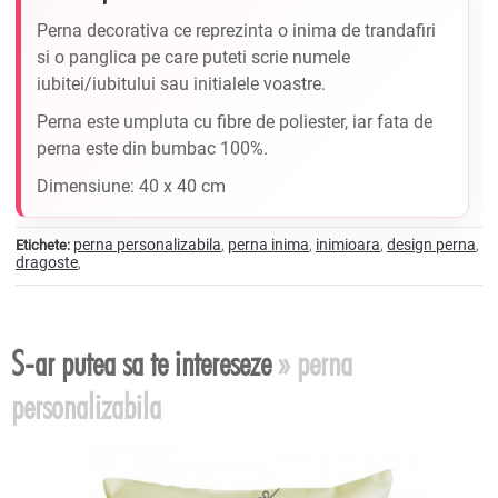
Perna decorativa ce reprezinta o inima de trandafiri
si o panglica pe care puteti scrie numele
iubitei/iubitului sau initialele voastre.
Perna este umpluta cu fibre de poliester, iar fata de
perna este din bumbac 100%.
Dimensiune: 40 x 40 cm
perna personalizabila
perna inima
inimioara
design perna
Etichete:
,
,
,
,
dragoste
,
S-ar putea sa te intereseze
» perna
personalizabila