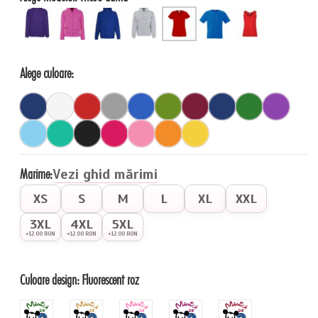
Alege culoare:
Marime:
Vezi ghid mărimi
XS
S
M
L
XL
XXL
3XL
4XL
5XL
+12.00 RON
+12.00 RON
+12.00 RON
Culoare design:
Fluorescent roz