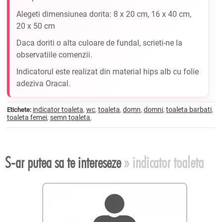
Alegeti dimensiunea dorita: 8 x 20 cm,
16 x 40 cm,
20 x 50 cm
Daca doriti o alta culoare de fundal, scrieti-ne la
observatiile comenzii.
Indicatorul este realizat din material hips alb cu folie
adeziva Oracal.
indicator toaleta
wc
toaleta
domn
domni
toaleta barbati
Etichete:
,
,
,
,
,
,
toaleta femei
semn toaleta
,
,
S-ar putea sa te intereseze
» indicator toaleta