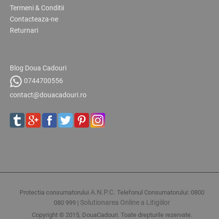
Termeni & Conditii
Contacteaza-ne
Returnari
Blog Doua Cadouri
0744700556
contact@douacadouri.ro
A.N.P.C.
Protectia consumatorului
Telefonul Consumatorului: 0800
Solutionarea Online a Litigiilor
080 999 |
Copyright © 2015, DouaCadouri. Toate drepturile rezervate.