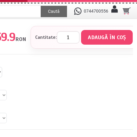
0744700556
Caută
59.9
Cantitate:
RON