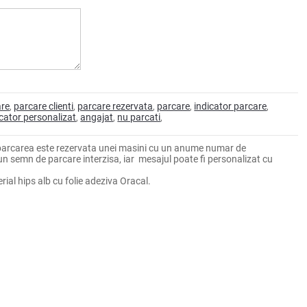
are
parcare clienti
parcare rezervata
parcare
indicator parcare
,
,
,
,
,
icator personalizat
angajat
nu parcati
,
,
,
 parcarea este rezervata unei masini cu un anume numar de
un semn de parcare interzisa, iar mesajul poate fi personalizat cu
rial hips alb cu folie adeziva Oracal.