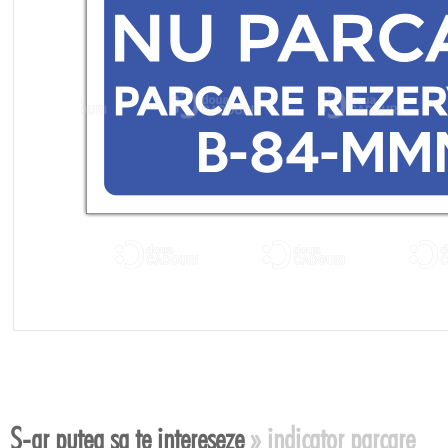
B-84-MM
S-ar putea sa te intereseze
» indicator parcare