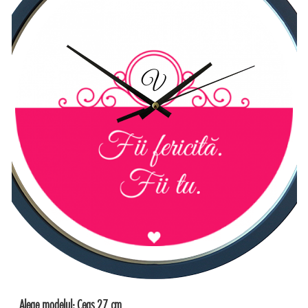
V
Alege modelul:
Ceas 27 cm