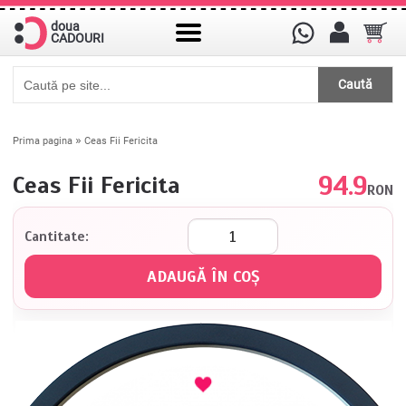
doua
CADOURI
Caută
»
Prima pagina
Ceas Fii Fericita
94.9
Ceas Fii Fericita
RON
Cantitate: