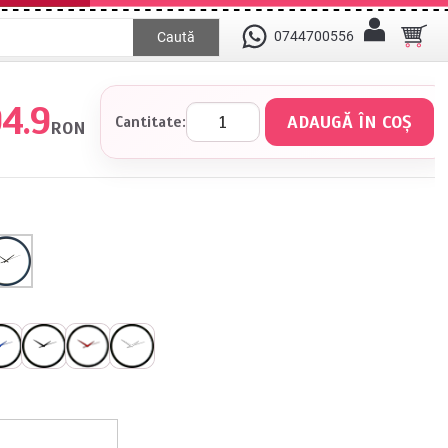
0744700556
Caută
4.9
Cantitate:
RON