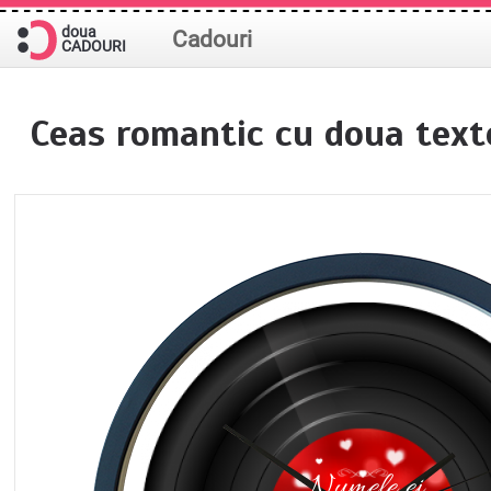
doua
Cadouri
CADOURI
Ceas romantic cu doua text
Numele ei