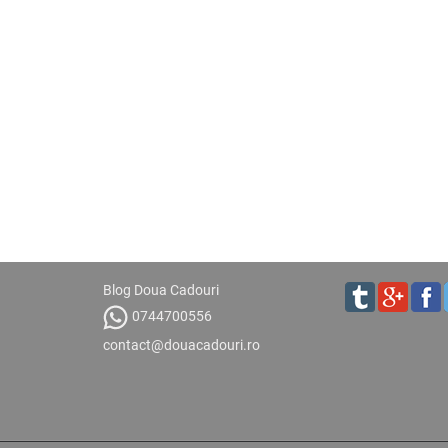
Blog Doua Cadouri
0744700556
contact@douacadouri.ro