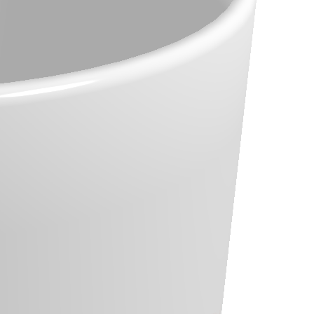
pertext Preprocessor. Folosit initial pentru a produce pagini
 pe scara larga in dezvoltarea paginilor si aplicatiilor web.
ar mai fi: