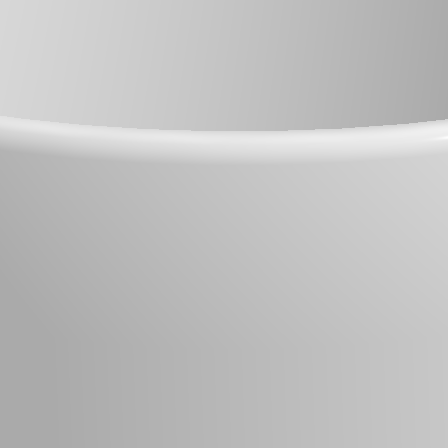
acronim recursiv : Php: Hy
web dinamice, este folosit
Designuri pe aceeasi tema 
React
Ruby
Swift
SQL
Python
Node.js
.NET
Linux
JS
Java