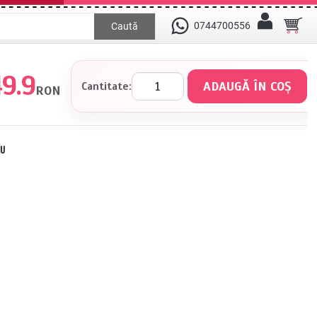
0744700556
Caută
9.9
Cantitate:
RON
iu