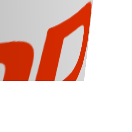
baj
programare
geek
design
operare
php
server
html
web
php
,
,
,
,
,
,
,
,
,
,
a
pagina
Preprocessor
,
,