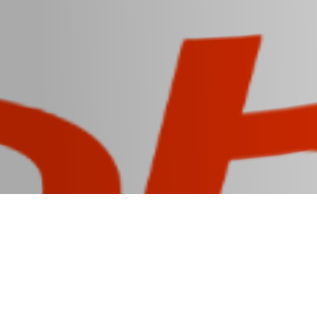
HTML
CSS
C++
C#
Eroare 404
cana personalizata
lim
Etichete:
,
aplicatii
cani personalizate
can
,
,