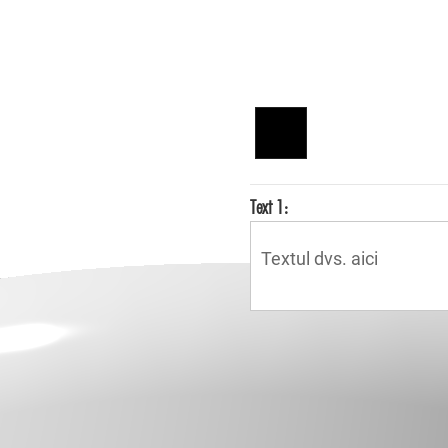
Alege culoarea textului:
▼
Text 1:
Cana PHP
PHP este un limbaj de pr