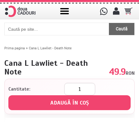
doua
CADOURI
Caută
»
Prima pagina
Cana L Lawliet - Death Note
Cana L Lawliet - Death
49.9
Note
RON
Cantitate: