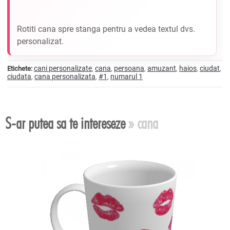
Rotiti cana spre stanga pentru a vedea textul dvs.
personalizat.
cani personalizate
cana
persoana
amuzant
haios
ciudat
Etichete:
,
,
,
,
,
,
ciudata
cana personalizata
#1
numarul 1
,
,
,
S-ar putea sa te intereseze
» cana