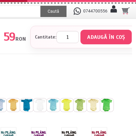
0744700556
Caută
59
Cantitate:
RON