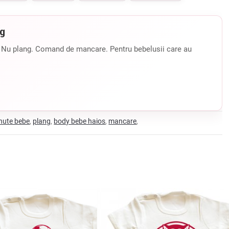
ng
 Nu plang. Comand de mancare. Pentru bebelusii care au
nute bebe
plang
body bebe haios
mancare
,
,
,
,