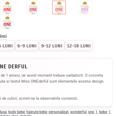
imi
6 LUNI
6-9 LUNI
9-12 LUNI
12-18 LUNI
ONE DERFUL
 de 1 anisor, iar acest moment trebuie sarbatorit. O coronita
elute si textul Miss ONEderful sunt elementele acestui design.
 de culori, scrieti-ne la observatiile comenzii.
lusa
body bebe
hainute bebe
personalizat
wonderful
one
1
bebe
1
,
,
,
,
,
,
,
,