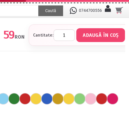
0744700556
Caută
59
Cantitate:
RON