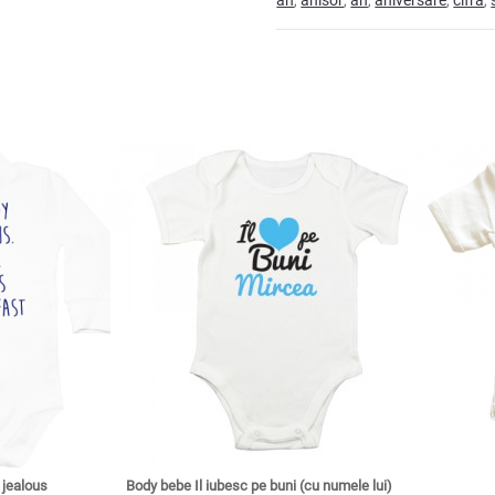
an
anisor
an
aniversare
cifra
,
,
,
,
,
 jealous
Body bebe Il iubesc pe buni (cu numele lui)