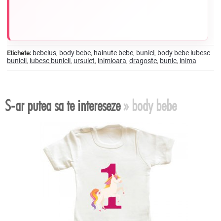
bebelus
body bebe
hainute bebe
bunici
body bebe iubesc
Etichete:
,
,
,
,
bunicii
iubesc bunicii
ursulet
inimioara
dragoste
bunic
inima
,
,
,
,
,
,
S-ar putea sa te intereseze
» body bebe