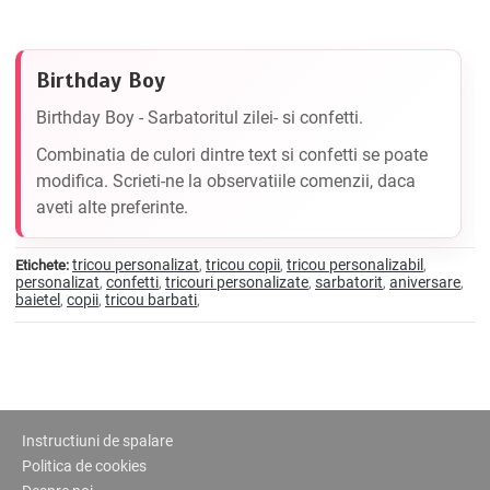
Birthday Boy
Birthday Boy - Sarbatoritul zilei- si confetti.
Combinatia de culori dintre text si confetti se poate
modifica. Scrieti-ne la observatiile comenzii, daca
aveti alte preferinte.
tricou personalizat
tricou copii
tricou personalizabil
Etichete:
,
,
,
personalizat
confetti
tricouri personalizate
sarbatorit
aniversare
,
,
,
,
,
baietel
copii
tricou barbati
,
,
,
Instructiuni de spalare
Politica de cookies