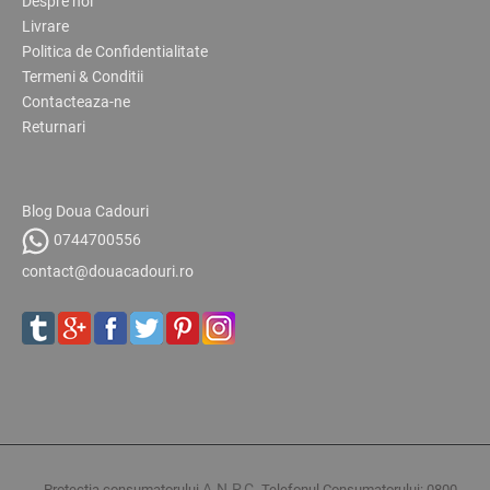
Despre noi
Livrare
Politica de Confidentialitate
Termeni & Conditii
Contacteaza-ne
Returnari
Blog Doua Cadouri
0744700556
contact@douacadouri.ro
A.N.P.C.
Protectia consumatorului
Telefonul Consumatorului: 0800