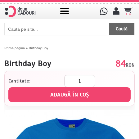
doua
CADOURI
Caută
»
Prima pagina
Birthday Boy
84
Birthday Boy
RON
Cantitate: