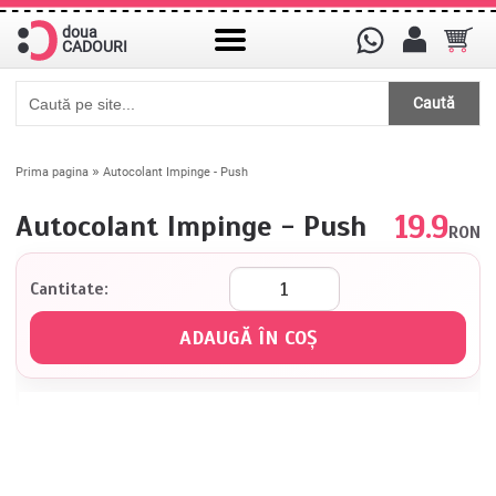
doua
CADOURI
Caută
»
Prima pagina
Autocolant Impinge - Push
19.9
Autocolant Impinge - Push
RON
Cantitate: